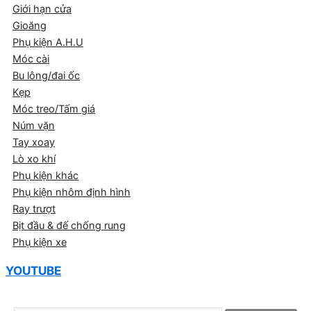
Giới hạn cửa
Gioăng
Phụ kiện A.H.U
Móc cài
Bu lông/đai ốc
Kẹp
Móc treo/Tấm giá
Núm vặn
Tay xoay
Lò xo khí
Phụ kiện khác
Phụ kiện nhôm định hình
Ray trượt
Bịt đầu & đế chống rung
Phụ kiện xe
YOUTUBE