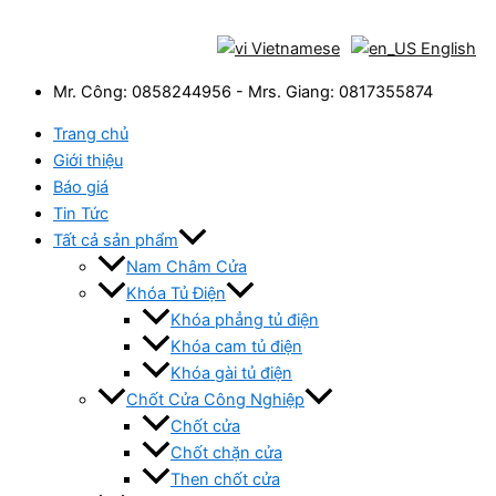
Chuyển
Tìm
đến
kiếm:
Vietnamese
English
nội
Mr. Công: 0858244956 - Mrs. Giang: 0817355874
dung
Trang chủ
Giới thiệu
Báo giá
Tin Tức
Tất cả sản phẩm
Nam Châm Cửa
Khóa Tủ Điện
Khóa phẳng tủ điện
Khóa cam tủ điện
Khóa gài tủ điện
Chốt Cửa Công Nghiệp
Chốt cửa
Chốt chặn cửa
Then chốt cửa