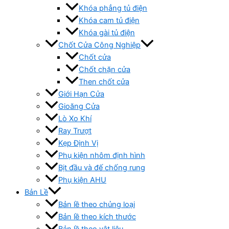
Khóa phẳng tủ điện
Khóa cam tủ điện
Khóa gài tủ điện
Chốt Cửa Công Nghiệp
Chốt cửa
Chốt chặn cửa
Then chốt cửa
Giới Hạn Cửa
Gioăng Cửa
Lò Xo Khí
Ray Trượt
Kẹp Định Vị
Phụ kiện nhôm định hình
Bịt đầu và đế chống rung
Phụ kiện AHU
Bản Lề
Bản lề theo chủng loại
Bản lề theo kích thước
Bản lề theo vật liệu