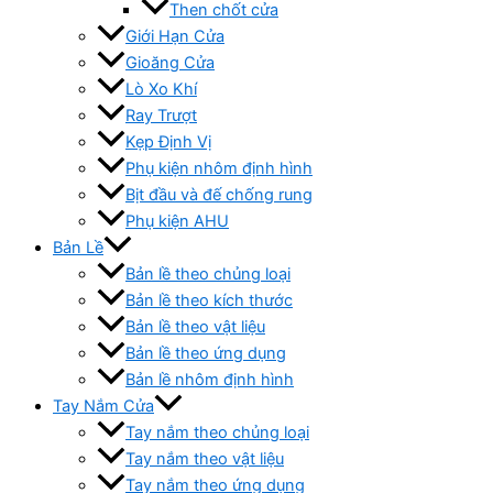
Then chốt cửa
Giới Hạn Cửa
Gioăng Cửa
Lò Xo Khí
Ray Trượt
Kẹp Định Vị
Phụ kiện nhôm định hình
Bịt đầu và đế chống rung
Phụ kiện AHU
Bản Lề
Bản lề theo chủng loại
Bản lề theo kích thước
Bản lề theo vật liệu
Bản lề theo ứng dụng
Bản lề nhôm định hình
Tay Nắm Cửa
Tay nắm theo chủng loại
Tay nắm theo vật liệu
Tay nắm theo ứng dụng