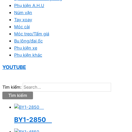
Phụ kiện A.H.U
Núm vặn
Tay xoay
Móc cài
Móc treo/Tấm giá
Bu lông/đai ốc
Phụ kiện xe
Phụ kiện khác
YOUTUBE
Tìm kiếm:
BY1-2850