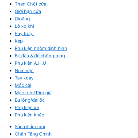
Then Chốt cửa
Giới hạn cửa
Gioăng
Lò xo khí
Ray trượt
Kẹp
Phụ kiện nhôm định hình
Bịt đầu & đế chống rung
Phụ kiện A.H.U
Núm vặn
Tay xoay
Móc cài
Móc treo/Tấm giá
Bu lông/đai ốc
Phụ kiện xe
Phụ kiện khác
Sản phẩm mới
Chân Tăng Chỉnh