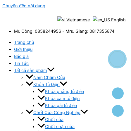
Chuyển đến nội dung
Vietnamese
English
Mr. Công: 0858244956 - Mrs. Giang: 0817355874
Trang chủ
Giới thiệu
Báo giá
Tin Tức
Tất cả sản phẩm
Nam Châm Cửa
Khóa Tủ Điện
Khóa phẳng tủ điện
Khóa cam tủ điện
Khóa gài tủ điện
Chốt Cửa Công Nghiệp
Chốt cửa
Chốt chặn cửa