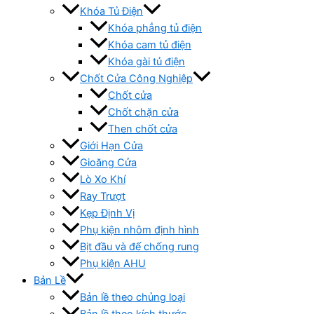
Khóa Tủ Điện
Khóa phẳng tủ điện
Khóa cam tủ điện
Khóa gài tủ điện
Chốt Cửa Công Nghiệp
Chốt cửa
Chốt chặn cửa
Then chốt cửa
Giới Hạn Cửa
Gioăng Cửa
Lò Xo Khí
Ray Trượt
Kẹp Định Vị
Phụ kiện nhôm định hình
Bịt đầu và đế chống rung
Phụ kiện AHU
Bản Lề
Bản lề theo chủng loại
Bản lề theo kích thước