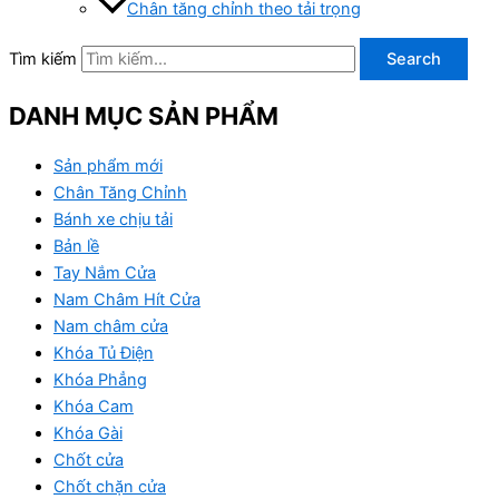
Chân tăng chỉnh theo tải trọng
Tìm kiếm
Search
DANH MỤC SẢN PHẨM
Sản phẩm mới
Chân Tăng Chỉnh
Bánh xe chịu tải
Bản lề
Tay Nắm Cửa
Nam Châm Hít Cửa
Nam châm cửa
Khóa Tủ Điện
Khóa Phẳng
Khóa Cam
Khóa Gài
Chốt cửa
Chốt chặn cửa