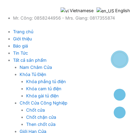
Chuyển
Tìm
đến
kiếm:
Vietnamese
English
nội
Mr. Công: 0858244956 - Mrs. Giang: 0817355874
dung
Trang chủ
Giới thiệu
Báo giá
Tin Tức
Tất cả sản phẩm
Nam Châm Cửa
Khóa Tủ Điện
Khóa phẳng tủ điện
Khóa cam tủ điện
Khóa gài tủ điện
Chốt Cửa Công Nghiệp
Chốt cửa
Chốt chặn cửa
Then chốt cửa
Giới Hạn Cửa