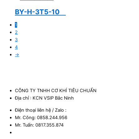
BY-H-3T5-10
1
2
3
4
→
CÔNG TY TNHH CƠ KHÍ TIÊU CHUẨN
Địa chỉ : KCN VSIP Bắc Ninh
Điện thoại liên hệ / Zalo :
Mr. Công: 0858.244.956
Mr. Tuấn: 0817.355.874​