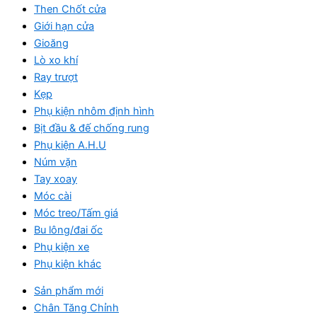
Then Chốt cửa
Giới hạn cửa
Gioăng
Lò xo khí
Ray trượt
Kẹp
Phụ kiện nhôm định hình
Bịt đầu & đế chống rung
Phụ kiện A.H.U
Núm vặn
Tay xoay
Móc cài
Móc treo/Tấm giá
Bu lông/đai ốc
Phụ kiện xe
Phụ kiện khác
Sản phẩm mới
Chân Tăng Chỉnh