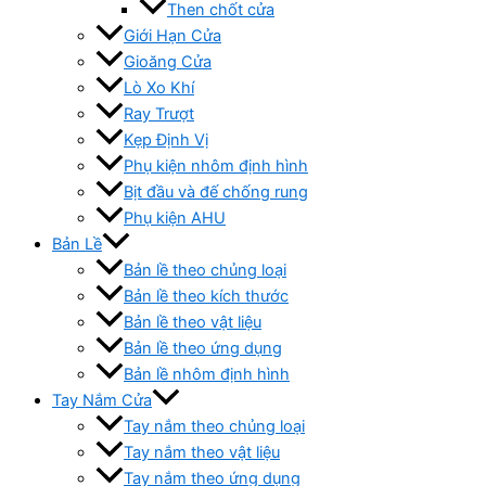
Then chốt cửa
Giới Hạn Cửa
Gioăng Cửa
Lò Xo Khí
Ray Trượt
Kẹp Định Vị
Phụ kiện nhôm định hình
Bịt đầu và đế chống rung
Phụ kiện AHU
Bản Lề
Bản lề theo chủng loại
Bản lề theo kích thước
Bản lề theo vật liệu
Bản lề theo ứng dụng
Bản lề nhôm định hình
Tay Nắm Cửa
Tay nắm theo chủng loại
Tay nắm theo vật liệu
Tay nắm theo ứng dụng