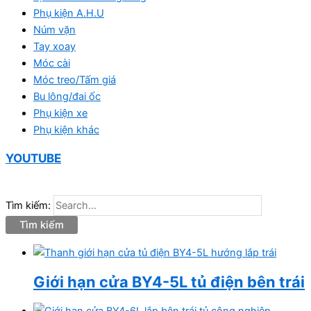
Phụ kiện A.H.U
Núm vặn
Tay xoay
Móc cài
Móc treo/Tấm giá
Bu lông/đai ốc
Phụ kiện xe
Phụ kiện khác
YOUTUBE
Tìm kiếm:
Giới hạn cửa BY4-5L tủ điện bên trái