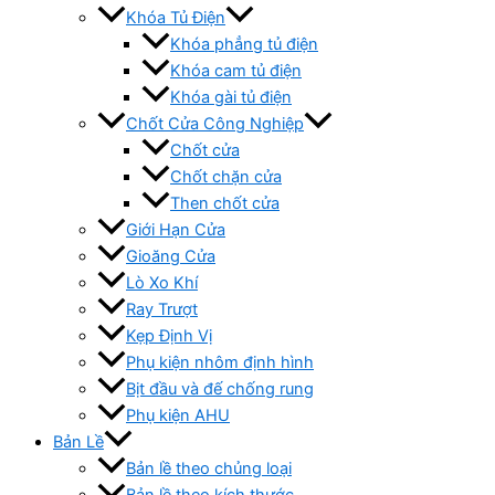
Khóa Tủ Điện
Khóa phẳng tủ điện
Khóa cam tủ điện
Khóa gài tủ điện
Chốt Cửa Công Nghiệp
Chốt cửa
Chốt chặn cửa
Then chốt cửa
Giới Hạn Cửa
Gioăng Cửa
Lò Xo Khí
Ray Trượt
Kẹp Định Vị
Phụ kiện nhôm định hình
Bịt đầu và đế chống rung
Phụ kiện AHU
Bản Lề
Bản lề theo chủng loại
Bản lề theo kích thước