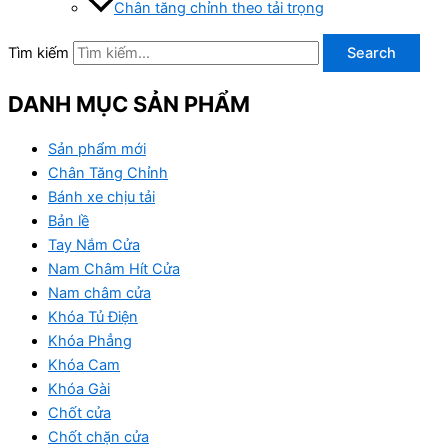
Chân tăng chỉnh theo tải trọng
Tìm kiếm
Search
DANH MỤC SẢN PHẨM
Sản phẩm mới
Chân Tăng Chỉnh
Bánh xe chịu tải
Bản lề
Tay Nắm Cửa
Nam Châm Hít Cửa
Nam châm cửa
Khóa Tủ Điện
Khóa Phẳng
Khóa Cam
Khóa Gài
Chốt cửa
Chốt chặn cửa