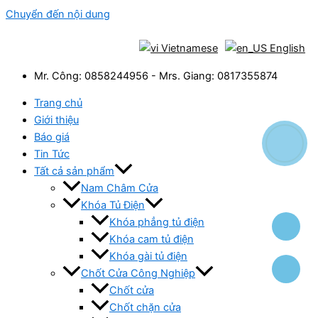
Chuyển đến nội dung
Vietnamese
English
Mr. Công: 0858244956 - Mrs. Giang: 0817355874
Trang chủ
Giới thiệu
Báo giá
Tin Tức
Tất cả sản phẩm
Nam Châm Cửa
Khóa Tủ Điện
Khóa phẳng tủ điện
Khóa cam tủ điện
Khóa gài tủ điện
Chốt Cửa Công Nghiệp
Chốt cửa
Chốt chặn cửa