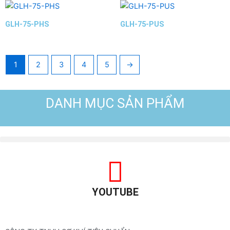
GLH-75-PHS
GLH-75-PUS
1
2
3
4
5
→
DANH MỤC SẢN PHẨM
YOUTUBE