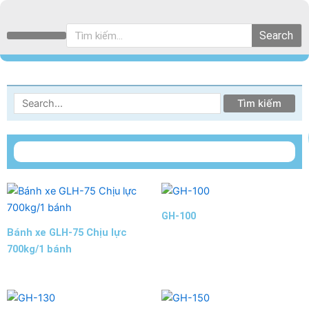
Chuyển
đến
Tìm
Search
nội
kiếm
TRANG CHỦ
GIỚI THIỆU
TẤT CẢ SẢN PHẨM
BẢN LỀ
TAY NẮM CỬA
NAM CHÂM
BÁNH XE
CHÂN TĂNG CHỈNH
dung
Tìm
kiếm:
GH-100
Bánh xe GLH-75 Chịu lực
700kg/1 bánh