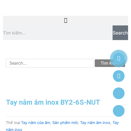
Chuyển
đến
nội
dung
Tìm
Search
kiếm
Tìm
kiếm:
Tay nắm âm inox BY2-6S-NUT
Thể loại
Tay nắm cửa âm
,
Sản phẩm mới
,
Tay nắm âm inox
,
Tay
nắm inox