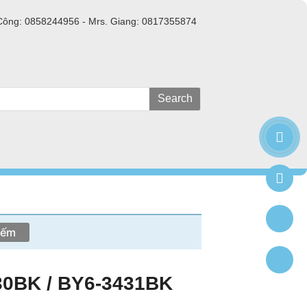
Công: 0858244956 - Mrs. Giang: 0817355874
Search
30BK / BY6-3431BK