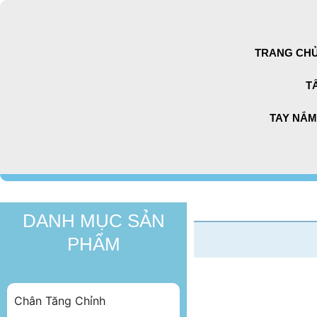
Chuyển
đến
nội
TRANG CH
dung
T
TAY NẮM
DANH MỤC SẢN
PHẨM
Chân Tăng Chỉnh