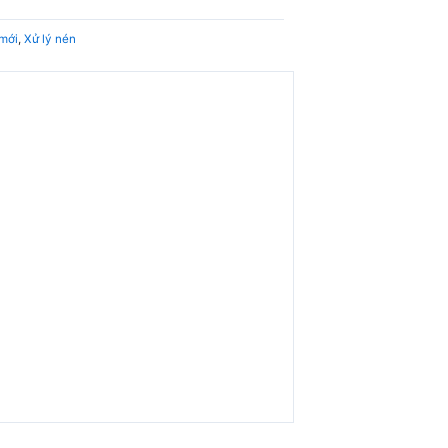
mới
,
Xử lý nén