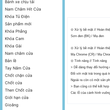
Bánh xe chịu tải
Nam Châm Hít Cửa
Khóa Tủ Điện
Sản phẩm mới
⊙ Xử lý bề mặt // Hoàn thi
Khóa Phẳng
Sơn đen (BK) / Mạ đen
Khóa Cam
Khóa Gài
⊙ Xử lý bề mặt // Hoàn thi
Nam châm cửa
Mạ Chrome (CR) / Mạ Chr
Bản lề
⊙ Tính năng // Tính năng
> Dễ dàng thay đổi hướng q
Tay Nắm Cửa
Đối với mặt trái trong quá 
Chốt chặn cửa
Ngoài ra còn có một sản p
Chốt cửa
> Bạn cũng có thể kết hợp 
Then Chốt cửa
Các lỗ của cánh hình vuông
Giới hạn cửa
Gioăng