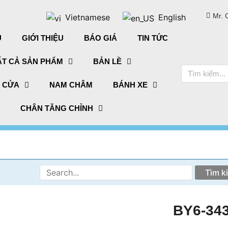
Mr. 
Vietnamese
English
Ủ
GIỚI THIỆU
BÁO GIÁ
TIN TỨC
ẤT CẢ SẢN PHẨM
BẢN LỀ
Tìm
kiếm
 CỬA
NAM CHÂM
BÁNH XE
CHÂN TĂNG CHỈNH
Tìm
kiếm:
BY6-34