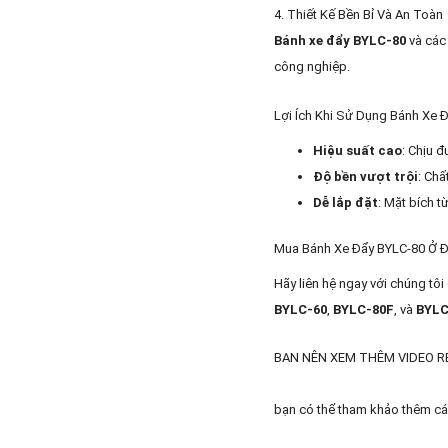
4. Thiết Kế Bền Bỉ Và An Toàn
Bánh xe đẩy BYLC-80
và các 
công nghiệp.
Lợi Ích Khi Sử Dụng Bánh Xe 
Hiệu suất cao
: Chịu đ
Độ bền vượt trội
: Chấ
Dễ lắp đặt
: Mặt bích 
Mua Bánh Xe Đẩy BYLC-80 Ở 
Hãy liên hệ ngay với chúng tô
BYLC-60
,
BYLC-80F
, và
BYLC
BAN NÊN XEM THÊM VIDEO 
bạn có thể tham khảo thêm cá