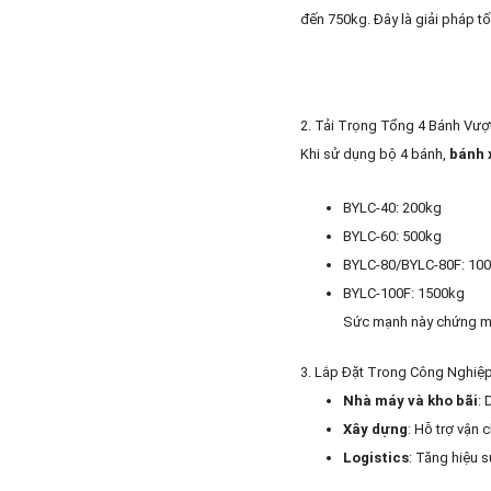
đến 750kg. Đây là giải pháp t
2. Tải Trọng Tổng 4 Bánh Vượt
Khi sử dụng bộ 4 bánh,
bánh 
BYLC-40: 200kg
BYLC-60: 500kg
BYLC-80/BYLC-80F: 10
BYLC-100F: 1500kg
Sức mạnh này chứng m
3. Lắp Đặt Trong Công Nghiệ
Nhà máy và kho bãi
: 
Xây dựng
: Hỗ trợ vận 
Logistics
: Tăng hiệu 