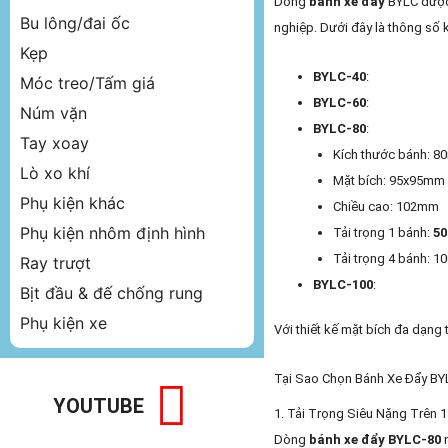
Dòng
bánh xe đẩy
BYLC được 
Bu lông/đai ốc
nghiệp. Dưới đây là thông số kỹ
Kẹp
BYLC-40
:
Móc treo/Tấm giá
BYLC-60
:
Núm vặn
BYLC-80
:
Tay xoay
Kích thước bánh: 
Lò xo khí
Mặt bích: 95x95mm
Phụ kiện khác
Chiều cao: 102mm
Phụ kiện nhôm định hình
Tải trọng 1 bánh:
50
Tải trọng 4 bánh: 1
Ray trượt
BYLC-100
:
Bịt đầu & đế chống rung
Phụ kiện xe
Với thiết kế mặt bích đa dạn
Tại Sao Chọn Bánh Xe Đẩy BY
YOUTUBE
1. Tải Trọng Siêu Nặng Trên 
Dòng
bánh xe đẩy BYLC-80
n