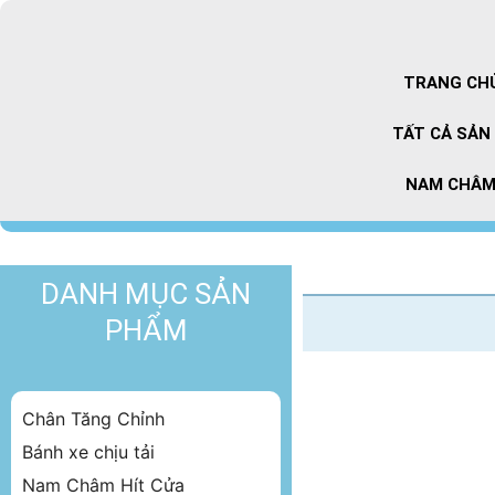
Chuyển
đến
nội
TRANG CH
dung
TẤT CẢ SẢN
NAM CHÂ
DANH MỤC SẢN
PHẨM
Chân Tăng Chỉnh
Bánh xe chịu tải
Nam Châm Hít Cửa