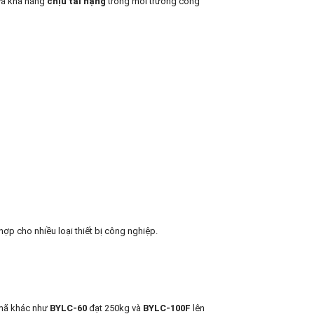
và khả năng
chịu tải nặng
trong môi trường công
ợp cho nhiều loại thiết bị công nghiệp.
 mã khác như
BYLC-60
đạt 250kg và
BYLC-100F
lên