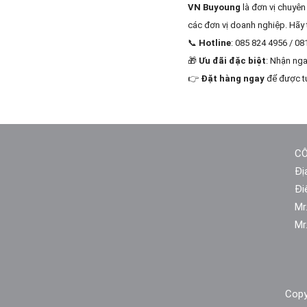
VN Buyoung
là đơn vị chuyên
các đơn vị doanh nghiệp. Hãy 
📞
Hotline
: 085 824 4956 / 08
🎁
Ưu đãi đặc biệt
: Nhận nga
👉
Đặt hàng ngay
để được tư
CÔ
Đị
Đi
Mr
Mr
Copy