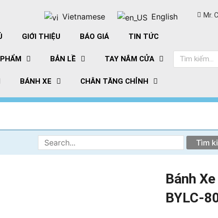
Mr. 
Vietnamese
English
Ủ
GIỚI THIỆU
BÁO GIÁ
TIN TỨC
Tìm
 PHẨM
BẢN LỀ
TAY NẮM CỬA
kiếm
M
BÁNH XE
CHÂN TĂNG CHỈNH
Tìm
kiếm:
Bánh Xe 
BYLC-80