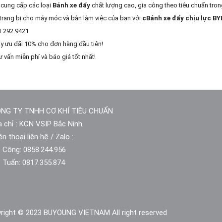
 cung cấp các loại
Bánh xe đẩy
chất lượng cao, gia công theo tiêu chuẩn tron
trang bị cho máy móc và bàn làm việc của bạn với
cBánh xe đẩy chịu lực BY
1 292 9421
y ưu đãi 10% cho đơn hàng đầu tiên!
 vấn miễn phí và báo giá tốt nhất!
NG TY TNHH CƠ KHÍ TIÊU CHUẨN
a chỉ : KCN VSIP Bắc Ninh
ện thoại liên hệ / Zalo :
. Công: 0858.244.956
. Tuấn: 0817.355.874​
right © 2023 BUYOUNG VIETNAM All right reserved