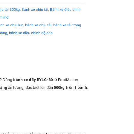
ịu tải 500kg
,
Bánh xe chịu tải
,
Bánh xe điều chỉnh
m mới
nh xe chịu lực
,
bánh xe chịu tải
,
bánh xe tải trọng
 nặng
,
bánh xe điều chỉnh độ cao
p? Dòng
bánh xe đẩy BYLC-80
từ FootMaster,
nặng
ấn tượng, đặc biệt lên đến
500kg trên 1 bánh
.