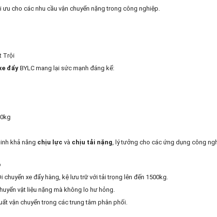
ối ưu cho các nhu cầu vận chuyển nặng trong công nghiệp.
 Trội
xe đẩy
BYLC mang lại sức mạnh đáng kể:
00kg
inh khả năng
chịu lực
và
chịu tải nặng
, lý tưởng cho các ứng dụng công nghi
p
Di chuyển xe đẩy hàng, kệ lưu trữ với tải trọng lên đến 1500kg.
chuyển vật liệu nặng mà không lo hư hỏng.
suất vận chuyển trong các trung tâm phân phối.