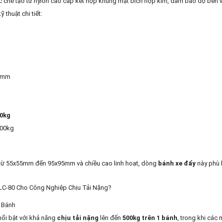
chế tạo từ nylon cao cấp kết hợp khung mặt bích hợp kim, đảm bảo độ bền 
 thuật chi tiết:
80mm
0kg
000kg
g từ 55x55mm đến 95x95mm và chiều cao linh hoạt, dòng
bánh xe đẩy
này phù h
LC-80 Cho Công Nghiệp Chịu Tải Nặng?
1 Bánh
ổi bật với khả năng
chịu tải nặng
lên đến
500kg trên 1 bánh
, trong khi các