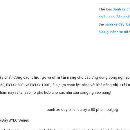
Thể loại
Bánh xe ch
chiều cao
,
Sản phẩ
thẻ
bánh xe đẩy
,
bá
500kg
,
bánh xe tải
ẩy
chất lượng cao,
chịu lực
và
chịu tải nặng
cho các ứng dụng công nghiệ
60
,
BYLC-80F
, và
BYLC-100F
, là sự lựa chọn lý tưởng với khả năng
chịu tải 
phẩm này và tại sao nó phù hợp cho các nhu cầu công nghiệp nặng!
banh-xe-day-chiu-luc-bylc-80-phan-loai.jpg
e Đẩy BYLC Series