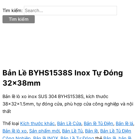
Tìm kiếm:
Bản Lề BYHS1538S Inox Tự Đóng
32x38mm
Bản lề lò xo inox SUS 304 BYHS1538S, kích thước
38x32x1.5mm, tự đóng cửa, phù hợp cửa công nghiệp và nội
thất
Thể loại
Kích thước khác
,
Bản Lề Cửa
,
Bản lề Tủ Điện
,
Bản lề lá
,
Bản lề lò xo
,
Sản phẩm mới
,
Bản Lề Tủ
,
Bản lề
,
Bản Lề Tủ Điện
Công Nghiệp
,
Bản lề INOX
,
Bản Lề Tự Đóng
thẻ
Bản lề
,
bản lề