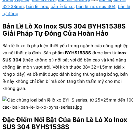
32x38mm
,
bản lề inox
,
bản lề lò xo
,
bản lề inox sus 304
,
bản lề
tự đóng
Bản Lề Lò Xo Inox SUS 304 BYHS1538S
Giải Pháp Tự Đóng Cửa Hoàn Hảo
Bản lề lò xo là phụ kiện thiết yếu trong ngành cửa công nghiệp
và nội thất gia đình. Sản phẩm
BYHS1538S
được làm từ
inox
SUS 304
(thép không gỉ) nổi bật với độ bền cao và khả năng
chống ăn mòn vượt trội. Với kích thước 38x32x1.5mm (dài x
rộng x dày) và bề mặt được đánh bóng thùng sáng bóng, bản
lề này không chỉ bền bỉ mà còn tăng tính thẩm mỹ cho mọi
không gian.
cac-loai-ban-le-lo-xo-byhs-seriess.jpg
Đặc Điểm Nổi Bật Của Bản Lề Lò Xo Inox
SUS 304 BYHS1538S