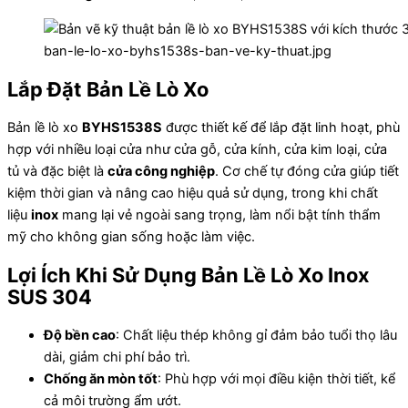
ban-le-lo-xo-byhs1538s-ban-ve-ky-thuat.jpg
Lắp Đặt Bản Lề Lò Xo
Bản lề lò xo
BYHS1538S
được thiết kế để lắp đặt linh hoạt, phù
hợp với nhiều loại cửa như cửa gỗ, cửa kính, cửa kim loại, cửa
tủ và đặc biệt là
cửa công nghiệp
. Cơ chế tự đóng cửa giúp tiết
kiệm thời gian và nâng cao hiệu quả sử dụng, trong khi chất
liệu
inox
mang lại vẻ ngoài sang trọng, làm nổi bật tính thẩm
mỹ cho không gian sống hoặc làm việc.
Lợi Ích Khi Sử Dụng Bản Lề Lò Xo Inox
SUS 304
Độ bền cao
: Chất liệu thép không gỉ đảm bảo tuổi thọ lâu
dài, giảm chi phí bảo trì.
Chống ăn mòn tốt
: Phù hợp với mọi điều kiện thời tiết, kể
cả môi trường ẩm ướt.