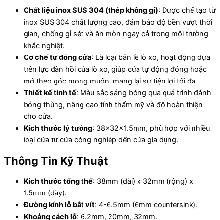
Chất liệu inox SUS 304 (thép không gỉ)
: Được chế tạo từ
inox SUS 304 chất lượng cao, đảm bảo độ bền vượt thời
gian, chống gỉ sét và ăn mòn ngay cả trong môi trường
khắc nghiệt.
Cơ chế tự đóng cửa
: Là loại bản lề lò xo, hoạt động dựa
trên lực đàn hồi của lò xo, giúp cửa tự động đóng hoặc
mở theo góc mong muốn, mang lại sự tiện lợi tối đa.
Thiết kế tinh tế
: Màu sắc sáng bóng qua quá trình đánh
bóng thùng, nâng cao tính thẩm mỹ và độ hoàn thiện
cho cửa.
Kích thước lý tưởng
: 38x32x1.5mm, phù hợp với nhiều
loại cửa từ cửa công nghiệp đến cửa gia dụng.
Thông Tin Kỹ Thuật
Kích thước tổng thể
: 38mm (dài) x 32mm (rộng) x
1.5mm (dày).
Đường kính lỗ bắt vít
: 4-6.5mm (6mm countersink).
Khoảng cách lỗ
: 6.2mm, 20mm, 32mm.