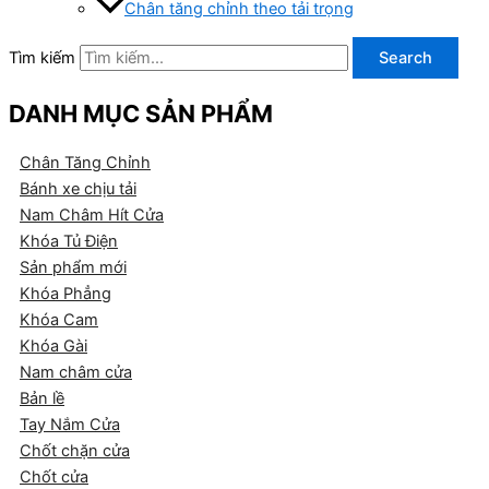
Chân tăng chỉnh theo tải trọng
Tìm kiếm
Search
DANH MỤC SẢN PHẨM
Chân Tăng Chỉnh
Bánh xe chịu tải
Nam Châm Hít Cửa
Khóa Tủ Điện
Sản phẩm mới
Khóa Phẳng
Khóa Cam
Khóa Gài
Nam châm cửa
Bản lề
Tay Nắm Cửa
Chốt chặn cửa
Chốt cửa