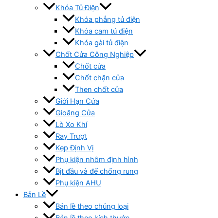
Khóa Tủ Điện
Khóa phẳng tủ điện
Khóa cam tủ điện
Khóa gài tủ điện
Chốt Cửa Công Nghiệp
Chốt cửa
Chốt chặn cửa
Then chốt cửa
Giới Hạn Cửa
Gioăng Cửa
Lò Xo Khí
Ray Trượt
Kẹp Định Vị
Phụ kiện nhôm định hình
Bịt đầu và đế chống rung
Phụ kiện AHU
Bản Lề
Bản lề theo chủng loại
Bản lề theo kích thước