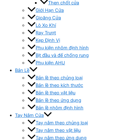
Then chốt cửa
Giới Hạn Cửa
Gioăng Cửa
Lò Xo Khí
Ray Trượt
Kẹp Định Vị
Phụ kiện nhôm định hình
Bịt đầu và đế chống rung
Phụ kiện AHU
Bản Lề
Bản lề theo chủng loại
Bản lề theo kích thước
Bản lề theo vật liệu
Bản lề theo ứng dụng
Bản lề nhôm định hình
Tay Nắm Cửa
Tay nắm theo chủng loại
Tay nắm theo vật liệu
Tay nắm theo ứng dụng