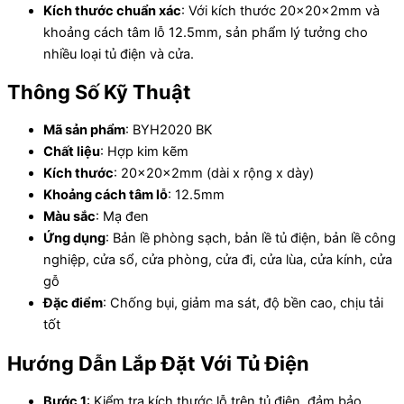
Kích thước chuẩn xác
: Với kích thước 20x20x2mm và
khoảng cách tâm lỗ 12.5mm, sản phẩm lý tưởng cho
nhiều loại tủ điện và cửa.
Thông Số Kỹ Thuật
Mã sản phẩm
: BYH2020 BK
Chất liệu
: Hợp kim kẽm
Kích thước
: 20x20x2mm (dài x rộng x dày)
Khoảng cách tâm lỗ
: 12.5mm
Màu sắc
: Mạ đen
Ứng dụng
: Bản lề phòng sạch, bản lề tủ điện, bản lề công
nghiệp, cửa sổ, cửa phòng, cửa đi, cửa lùa, cửa kính, cửa
gỗ
Đặc điểm
: Chống bụi, giảm ma sát, độ bền cao, chịu tải
tốt
Hướng Dẫn Lắp Đặt Với Tủ Điện
Bước 1
: Kiểm tra kích thước lỗ trên tủ điện, đảm bảo