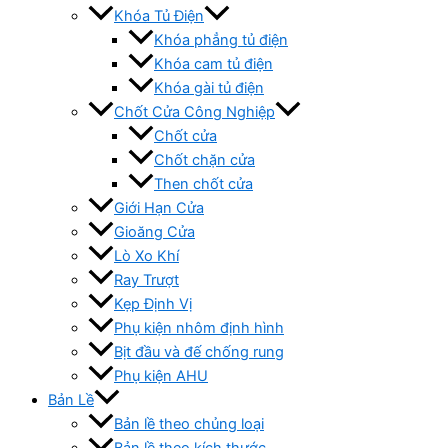
Khóa Tủ Điện
Khóa phẳng tủ điện
Khóa cam tủ điện
Khóa gài tủ điện
Chốt Cửa Công Nghiệp
Chốt cửa
Chốt chặn cửa
Then chốt cửa
Giới Hạn Cửa
Gioăng Cửa
Lò Xo Khí
Ray Trượt
Kẹp Định Vị
Phụ kiện nhôm định hình
Bịt đầu và đế chống rung
Phụ kiện AHU
Bản Lề
Bản lề theo chủng loại
Bản lề theo kích thước