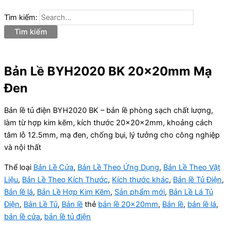
Tìm kiếm:
Bản Lề BYH2020 BK 20x20mm Mạ
Đen
Bản lề tủ điện BYH2020 BK – bản lề phòng sạch chất lượng,
làm từ hợp kim kẽm, kích thước 20x20x2mm, khoảng cách
tâm lỗ 12.5mm, mạ đen, chống bụi, lý tưởng cho công nghiệp
và nội thất
Thể loại
Bản Lề Cửa
,
Bản Lề Theo Ứng Dụng
,
Bản Lề Theo Vật
Liệu
,
Bản Lề Theo Kích Thước
,
Kích thước khác
,
Bản lề Tủ Điện
,
Bản lề lá
,
Bản Lề Hợp Kim Kẽm
,
Sản phẩm mới
,
Bản Lề Lá Tủ
Điện
,
Bản Lề Tủ
,
Bản lề
thẻ
bản lề 20x20mm
,
Bản lề
,
bản lề lá
,
bản lề cửa
,
bản lề tủ điện