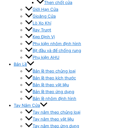
Then chốt cửa
Giới Hạn Cửa
Gioăng Cửa
Lò Xo Khí
Ray Trượt
Kẹp Định Vị
Phụ kiện nhôm định hình
Bịt đầu và đế chống rung
Phụ kiện AHU
Bản Lề
Bản lề theo chủng loại
Bản lề theo kích thước
Bản lề theo vật liệu
Bản lề theo ứng dụng
Bản lề nhôm định hình
Tay Nắm Cửa
Tay nắm theo chủng loại
Tay nắm theo vật liệu
Tay nắm theo ứng dụng