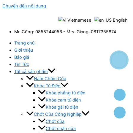
Chuyển đến nội dung
Vietnamese
English
Mr. Công: 0858244956 - Mrs. Giang: 0817355874
Trang chủ
Giới thiệu
Báo giá
Tin Tức
Tất cả sản phẩm
Nam Châm Cửa
Khóa Tủ Điện
Khóa phẳng tủ điện
Khóa cam tủ điện
Khóa gài tủ điện
Chốt Cửa Công Nghiệp
Chốt cửa
Chốt chặn cửa