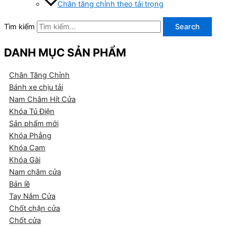
Chân tăng chỉnh theo tải trọng
Tìm kiếm
Search
DANH MỤC SẢN PHẨM
Chân Tăng Chỉnh
Bánh xe chịu tải
Nam Châm Hít Cửa
Khóa Tủ Điện
Sản phẩm mới
Khóa Phẳng
Khóa Cam
Khóa Gài
Nam châm cửa
Bản lề
Tay Nắm Cửa
Chốt chặn cửa
Chốt cửa