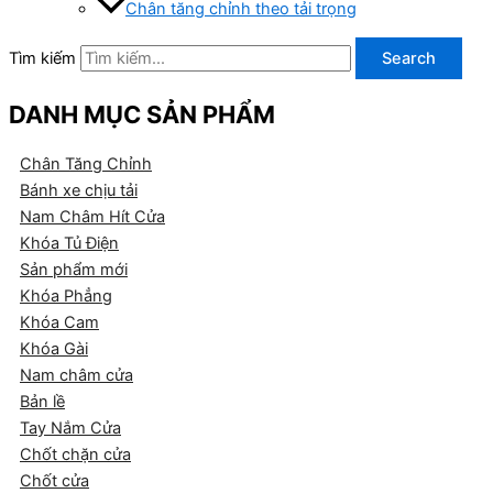
Chân tăng chỉnh theo tải trọng
Tìm kiếm
Search
DANH MỤC SẢN PHẨM
Chân Tăng Chỉnh
Bánh xe chịu tải
Nam Châm Hít Cửa
Khóa Tủ Điện
Sản phẩm mới
Khóa Phẳng
Khóa Cam
Khóa Gài
Nam châm cửa
Bản lề
Tay Nắm Cửa
Chốt chặn cửa
Chốt cửa