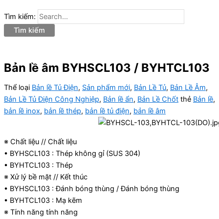
Tìm kiếm:
Bản lề âm BYHSCL103 / BYHTCL103
Thể loại
Bản lề Tủ Điện
,
Sản phẩm mới
,
Bản Lề Tủ
,
Bản Lề Âm
,
Bản Lề Tủ Điện Công Nghiệp
,
Bản lề ẩn
,
Bản Lề Chốt
thẻ
Bản lề
,
bản lề inox
,
bản lề thép
,
bản lề tủ điện
,
bản lề âm
※ Chất liệu // Chất liệu
• BYHSCL103 : Thép không gỉ (SUS 304)
• BYHTCL103 : Thép
※ Xử lý bề mặt // Kết thúc
• BYHSCL103 : Đánh bóng thùng / Đánh bóng thùng
• BYHTCL103 : Mạ kẽm
※ Tính năng tính năng