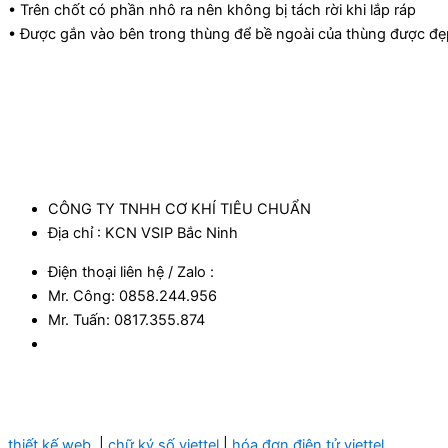
• Trên chốt có phần nhô ra nên không bị tách rời khi lắp ráp
• Được gắn vào bên trong thùng để bề ngoài của thùng được đẹ
CÔNG TY TNHH CƠ KHÍ TIÊU CHUẨN
Địa chỉ : KCN VSIP Bắc Ninh
Điện thoại liên hệ / Zalo :
Mr. Công: 0858.244.956
Mr. Tuấn: 0817.355.874​
thiết kế web
|
chữ ký số viettel
|
hóa đơn điện tử viettel