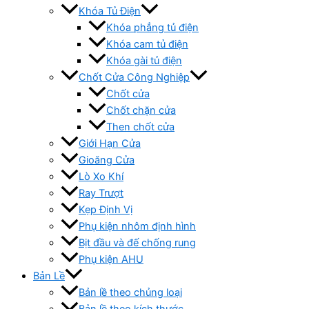
Khóa Tủ Điện
Khóa phẳng tủ điện
Khóa cam tủ điện
Khóa gài tủ điện
Chốt Cửa Công Nghiệp
Chốt cửa
Chốt chặn cửa
Then chốt cửa
Giới Hạn Cửa
Gioăng Cửa
Lò Xo Khí
Ray Trượt
Kẹp Định Vị
Phụ kiện nhôm định hình
Bịt đầu và đế chống rung
Phụ kiện AHU
Bản Lề
Bản lề theo chủng loại
Bản lề theo kích thước