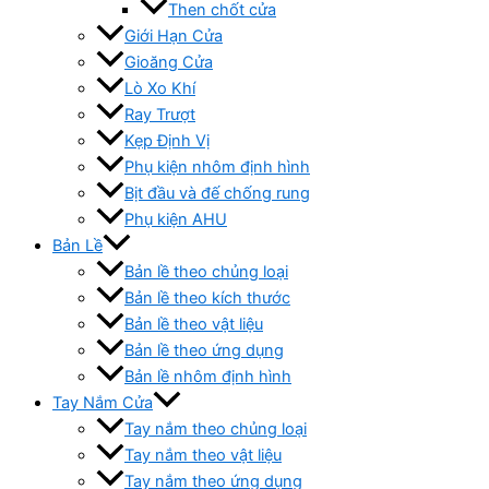
Then chốt cửa
Giới Hạn Cửa
Gioăng Cửa
Lò Xo Khí
Ray Trượt
Kẹp Định Vị
Phụ kiện nhôm định hình
Bịt đầu và đế chống rung
Phụ kiện AHU
Bản Lề
Bản lề theo chủng loại
Bản lề theo kích thước
Bản lề theo vật liệu
Bản lề theo ứng dụng
Bản lề nhôm định hình
Tay Nắm Cửa
Tay nắm theo chủng loại
Tay nắm theo vật liệu
Tay nắm theo ứng dụng